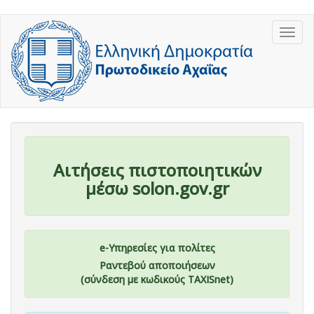
Παράκαμψη
Togg
προς
navig
το
κυρίως
περιεχόμενο
Αιτήσεις πιστοποιητικών
μέσω solon.gov.gr
e-Υπηρεσίες για πολίτες
Ραντεβού αποποιήσεων
(σύνδεση με κωδικούς TAXISnet)