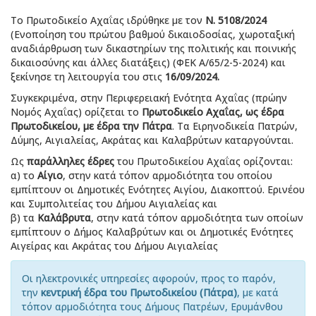
Το Πρωτοδικείο Αχαΐας ιδρύθηκε με τον
Ν. 5108/2024
(Ενοποίηση του πρώτου βαθμού δικαιοδοσίας, χωροταξική
αναδιάρθρωση των δικαστηρίων της πολιτικής και ποινικής
δικαιοσύνης και άλλες διατάξεις) (ΦΕΚ Α/65/2-5-2024) και
ξεκίνησε τη λειτουργία του στις
16/09/2024.
Συγκεκριμένα, στην Περιφερειακή Ενότητα Αχαΐας (πρώην
Νομός Αχαΐας) ορίζεται το
Πρωτοδικείο Αχαΐας, ως έδρα
Πρωτοδικείου, με έδρα την Πάτρα
. Τα Ειρηνοδικεία Πατρών,
Δύμης, Αιγιαλείας, Ακράτας και Καλαβρύτων καταργούνται.
Ως
παράλληλες έδρες
του Πρωτοδικείου Αχαΐας ορίζονται:
α) το
Αίγιο
, στην κατά τόπον αρμοδιότητα του οποίου
εμπίπτουν οι Δημοτικές Ενότητες Αιγίου, Διακοπτού. Ερινέου
και Συμπολιτείας του Δήμου Αιγιαλείας και
β) τα
Καλάβρυτα
, στην κατά τόπον αρμοδιότητα των οποίων
εμπίπτουν ο Δήμος Καλαβρύτων και οι Δημοτικές Ενότητες
Αιγείρας και Ακράτας του Δήμου Αιγιαλείας
Οι ηλεκτρονικές υπηρεσίες αφορούν, προς το παρόν,
την
κεντρική έδρα του Πρωτοδικείου (Πάτρα)
, με κατά
τόπον αρμοδιότητα τους Δήμους Πατρέων, Ερυμάνθου