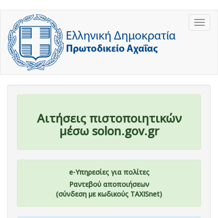
Παράκαμψη
Togg
προς
navig
το
κυρίως
περιεχόμενο
Αιτήσεις πιστοποιητικών
μέσω solon.gov.gr
e-Υπηρεσίες για πολίτες
Ραντεβού αποποιήσεων
(σύνδεση με κωδικούς TAXISnet)