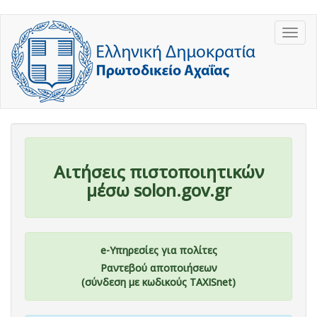
Παράκαμψη
Togg
προς
navig
το
κυρίως
περιεχόμενο
Αιτήσεις πιστοποιητικών
μέσω solon.gov.gr
e-Υπηρεσίες για πολίτες
Ραντεβού αποποιήσεων
(σύνδεση με κωδικούς TAXISnet)